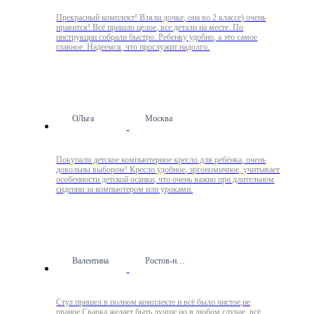
Прекрасный комплект! Взяли дочке, она во 2 классе) очень
нравится! Всё пришло целое, все детали на месте. По
инструкции собрали быстро. Ребенку удобно, а это самое
главное. Надеемся, что прослужит надолго.
ОЛьга
Москва
Покупали детское компьютерное кресло для ребёнка, очень
довольны выбором! Кресло удобное, эргономичное, учитывает
особенности детской осанки, что очень важно при длительном
сидении за компьютером или уроками.
Валентина
Ростов-на-Дону
Стул пришел в полном комплекте и всё было чистое,не
рваное.Сварка желает быть лучше,но в любом случае, всё