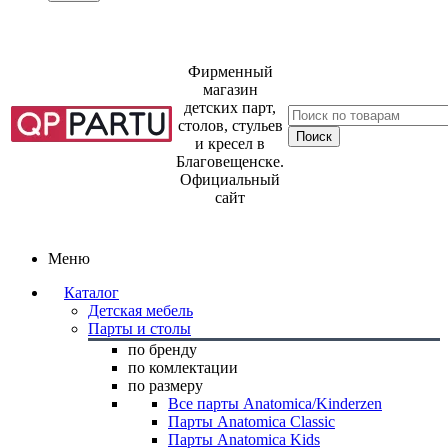
Фирменный
магазин
детских парт,
столов, стульев
и кресел в
Благовещенске.
Официальный
сайт
Меню
Каталог
Детская мебель
Парты и столы
по бренду
по комлектации
по размеру
Все парты Anatomica/Kinderzen
Парты Anatomica Classic
Парты Anatomica Kids