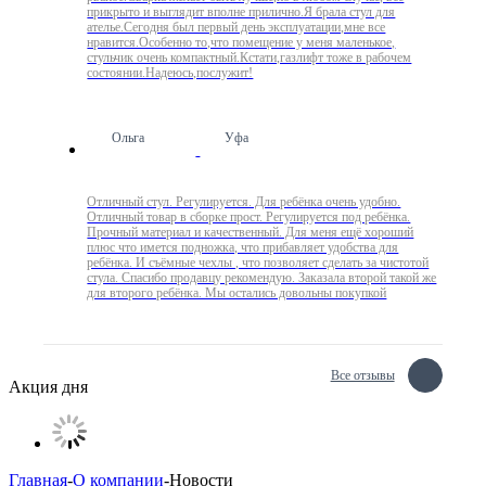
прикрыто и выглядит вполне прилично.Я брала стул для
ателье.Сегодня был первый день эксплуатации,мне все
нравится.Особенно то,что помещение у меня маленькое,
стульчик очень компактный.Кстати,газлифт тоже в рабочем
состоянии.Надеюсь,послужит!
Ольга
Уфа
Отличный стул. Регулируется. Для ребёнка очень удобно.
Отличный товар в сборке прост. Регулируется под ребёнка.
Прочный материал и качественный. Для меня ещё хороший
плюс что имется подножка, что прибавляет удобства для
ребёнка. И съёмные чехлы , что позволяет сделать за чистотой
стула. Спасибо продавцу рекомендую. Заказала второй такой же
для второго ребёнка. Мы остались довольны покупкой
Все отзывы
Акция дня
Главная
-
О компании
-
Новости